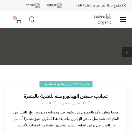
مفتوح دائمًا (نحن هنا من أجلك 24/7)
Arabic
English
نوفمبر 24, 2024
في
Ingredient Spotlight
عجائب حمض الهيالورونيك للعناية بالبشرة
11
أعجبني المنشور
0
تعليق
عندما يتعلق الأمر بالحصول على بشرة رطبة وممتلئة ومتوهجة، فإن القليل من
المكونات تلمع مثل حمض الهيالورونيك. يعد هذا المكون القوي عنصرًا أساسيًا
في العديد من روتين العناية بالبشرة، ويشتهر بخصائصه المضادة للأكسدة.