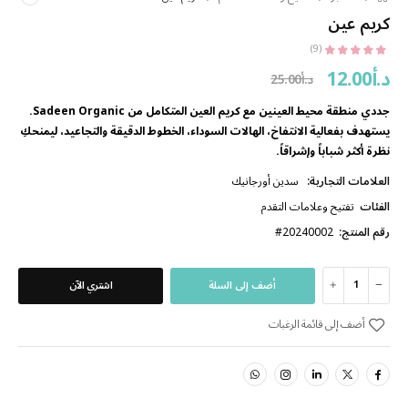
كريم عين
(9)
د.أ
12.00
د.أ
25.00
جددي منطقة محيط العينين مع كريم العين المتكامل من Sadeen Organic.
يستهدف بفعالية الانتفاخ، الهالات السوداء، الخطوط الدقيقة والتجاعيد، ليمنحكِ
نظرة أكثر شباباً وإشراقاً.
العلامات التجارية:
سدين أورجانيك
الفئات
تفتيح وعلامات التقدم
رقم المنتج:
#20240002
أضف إلى السلة
اشتري الآن
أضف إلى قائمة الرغبات