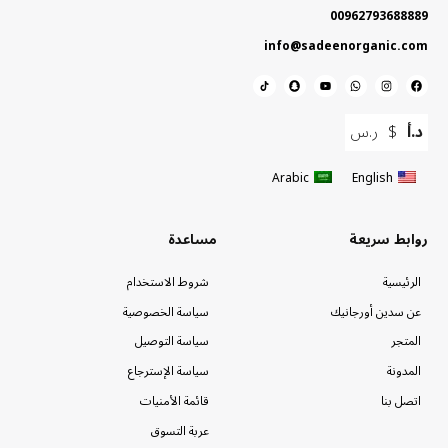
00962793688889
info@sadeenorganic.com
د.أ
$
ر.س
Arabic
English
روابط سريعة
مساعدة
الرئيسية
شروط الاستخدام
عن سدين أورجانيك
سياسة الخصوصية
المتجر
سياسة التوصيل
المدونة
سياسة الإسترجاع
اتصل بنا
قائمة الأمنيات
عربة التسوق