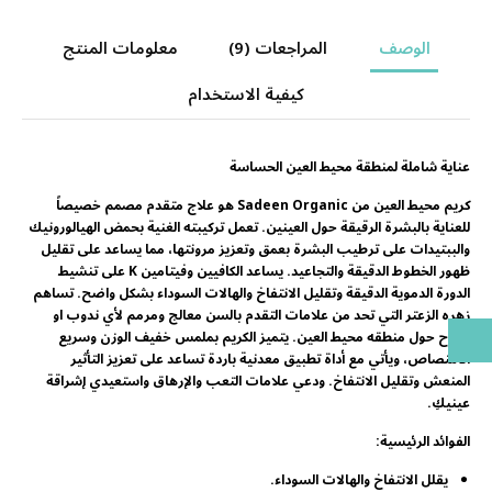
الوصف
المراجعات
(9)
معلومات المنتج
كيفية الاستخدام
عناية شاملة لمنطقة محيط العين الحساسة
كريم محيط العين من Sadeen Organic هو علاج متقدم مصمم خصيصاً
للعناية بالبشرة الرقيقة حول العينين. تعمل تركيبته الغنية بحمض الهيالورونيك
والببتيدات على ترطيب البشرة بعمق وتعزيز مرونتها، مما يساعد على تقليل
ظهور الخطوط الدقيقة والتجاعيد. يساعد الكافيين وفيتامين K على تنشيط
الدورة الدموية الدقيقة وتقليل الانتفاخ والهالات السوداء بشكل واضح. تساهم
زهره الزعتر التي تحد من علامات التقدم بالسن معالج ومرمم لأي ندوب او
جروح حول منطقه محيط العين. يتميز الكريم بملمس خفيف الوزن وسريع
الامتصاص، ويأتي مع أداة تطبيق معدنية باردة تساعد على تعزيز التأثير
المنعش وتقليل الانتفاخ. ودعي علامات التعب والإرهاق واستعيدي إشراقة
عينيكِ.
الفوائد الرئيسية:
يقلل الانتفاخ والهالات السوداء.