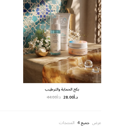
بكج الحماية والترطيب
د.أ
28.00
د.أ
44.00
عرض
جميع 4
المنتجات