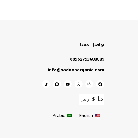
تواصل معنا
00962793688889
info@sadeenorganic.com
د.أ
$
ر.س
Arabic
English