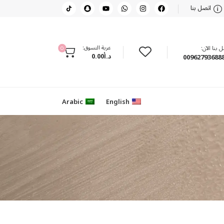
اتصل بنا
عربة التسوق:
 بنا الآن:
0
د.أ
0.00
00962793688
Arabic
English