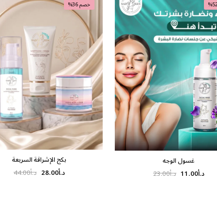
خصم 36%
بكج الإشراقة السريعة
غسول الوجه
د.أ
28.00
د.أ
44.00
د.أ
11.00
د.أ
23.00