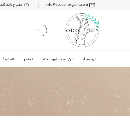
info@sadeenorganic.com
مفتوح دائمًا (نحن ه
الرئيسية
عن سدين أورجانيك
المتجر
المدونة