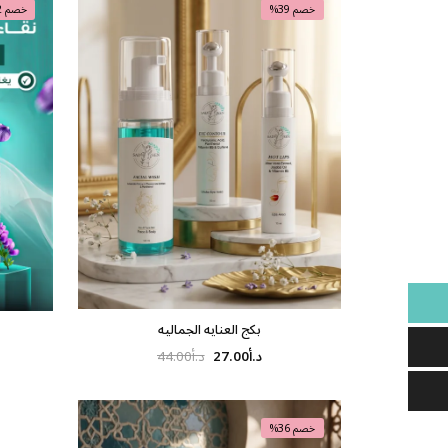
خصم 39%
خصم 52%
بكج العنايه الجماليه
د.أ
27.00
د.أ
44.00
خصم 36%